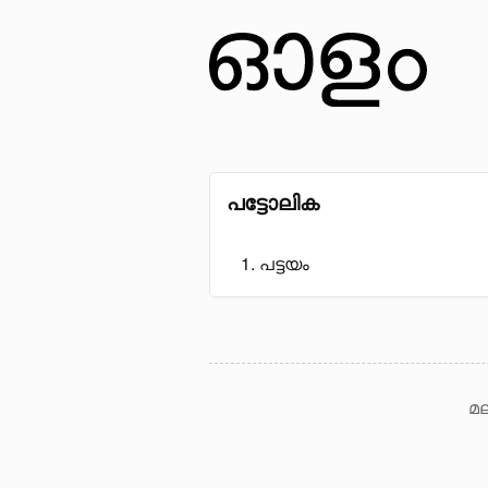
പട്ടോലിക
പട്ടയം
മല