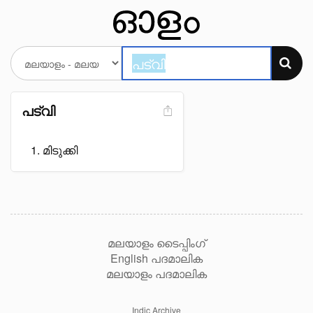
പട്വി
മിടുക്കി
മലയാളം ടൈപ്പിംഗ്
English പദമാലിക
മലയാളം പദമാലിക
Indic Archive