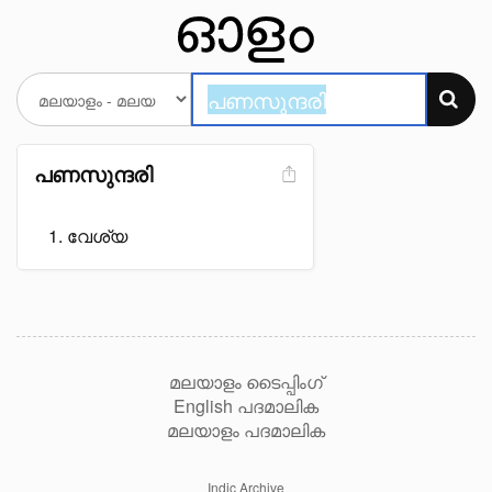
പണസുന്ദരി
വേശ്യ
മലയാളം ടൈപ്പിംഗ്
English പദമാലിക
മലയാളം പദമാലിക
Indic Archive