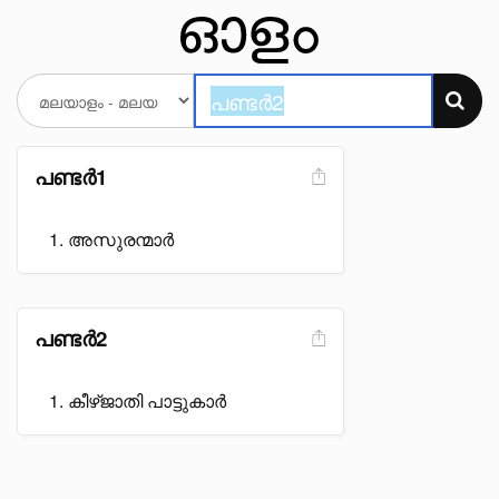
പണ്ടർ1
അസുരന്മാർ
പണ്ടർ2
കീഴ്ജാതി പാട്ടുകാർ