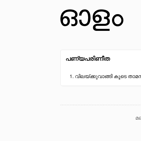
പണ്യപരിണീത
വിലയ്ക്കുവാങ്ങി കൂടെ താമസിപ
മല