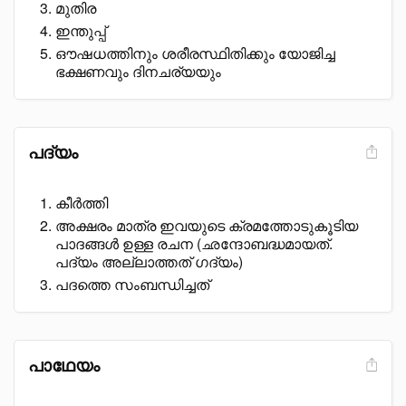
മുതിര
ഇന്തുപ്പ്
ഔഷധത്തിനും ശരീരസ്ഥിതിക്കും യോജിച്ച
ഭക്ഷണവും ദിനചര്യയും
പദ്യം
കീർത്തി
അക്ഷരം മാത്ര ഇവയുടെ ക്രമത്തോടുകൂടിയ
പാദങ്ങൾ ഉള്ള രചന (ഛന്ദോബദ്ധമായത്.
പദ്യം അല്ലാത്തത് ഗദ്യം)
പദത്തെ സംബന്ധിച്ചത്
പാഥേയം