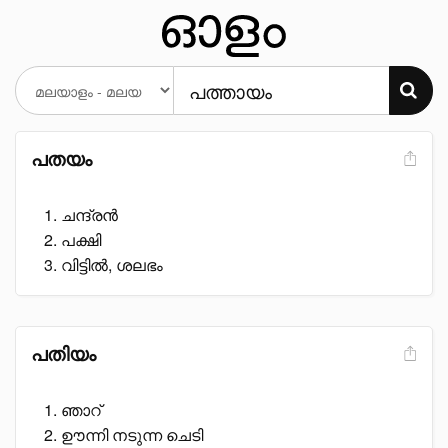
പതയം
ചന്ദ്രൻ
പക്ഷി
വിട്ടിൽ, ശലഭം
പതിയം
ഞാറ്
ഊന്നി നടുന്ന ചെടി