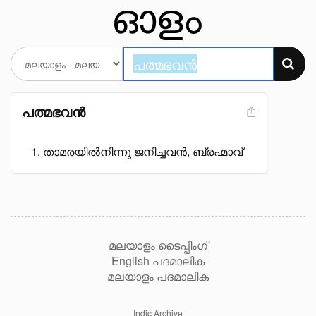
പത്മഭവൻ
താമരയിൽനിന്നു ജനിച്ചവൻ, ബ്രഹ്മാവ്
മലയാളം ടൈപ്പിംഗ്
English പദമാലിക
മലയാളം പദമാലിക
Indic Archive