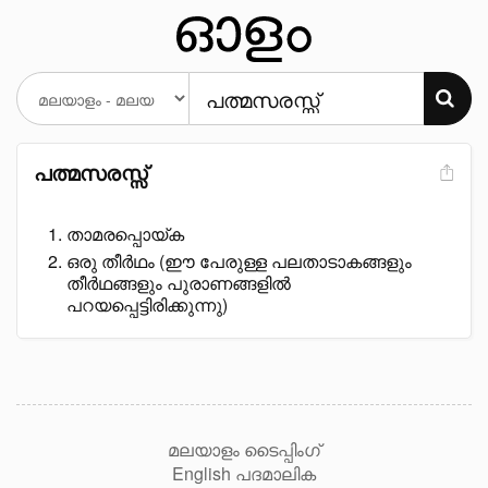
പത്മസരസ്സ്
താമരപ്പൊയ്ക
ഒരു തീർഥം (ഈ പേരുള്ള പലതാടാകങ്ങളും
തീർഥങ്ങളും പുരാണങ്ങളിൽ
പറയപ്പെട്ടിരിക്കുന്നു)
മലയാളം ടൈപ്പിംഗ്
English പദമാലിക