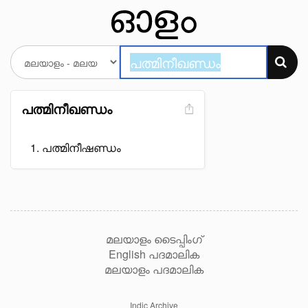
പത്മിനീഖണ്ഡം
പത്മിനീഷണ്ഡം
മലയാളം ടൈപ്പിംഗ്
English പദമാലിക
മലയാളം പദമാലിക
Indic Archive