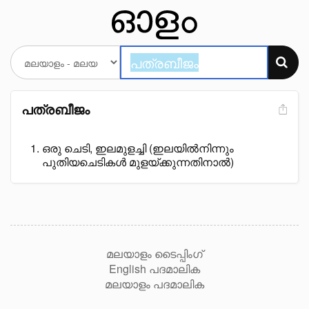
പത്രബീജം
ഒരു ചെടി, ഇലമുളച്ചി (ഇലയിൽനിന്നും
പുതിയചെടികൾ മുളയ്ക്കുന്നതിനാൽ)
മലയാളം ടൈപ്പിംഗ്
English പദമാലിക
മലയാളം പദമാലിക