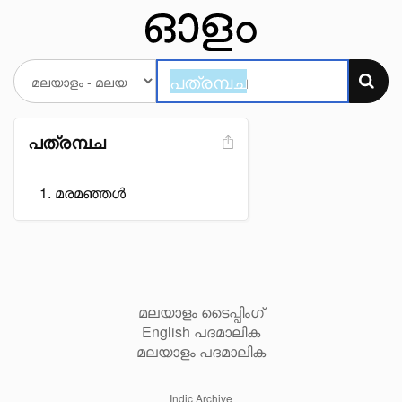
പത്രമ്പച
മരമഞ്ഞൾ
മലയാളം ടൈപ്പിംഗ്
English പദമാലിക
മലയാളം പദമാലിക
Indic Archive