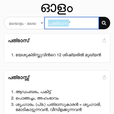
പത്രാസ്
യേശുക്രിസ്തുവിൻറെ 12 ശിഷ്യരിൽ മുഖ്യൻ
പത്രാസ്സ്
ആഡംബരം, പകിട്ട്
പൊങ്ങച്ചം, അഹംഭാവം
ശൃംഗാരം. (പ്ര.) പത്രാസുകാരൻ = ശൃംഗാരി,
മോടികാട്ടുന്നവൻ, വീമ്പിളക്കുന്നവൻ