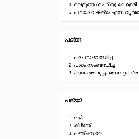
വെളുത്ത (ചെറിയ) വെള്ളരി
പഥ്യാ വക്ത്രം എന്ന വൃത്ത
പദ്യ1
പദം സംബന്ധിച്ച
പാദം സംബന്ധിച്ച
പാദത്തെ മുട്ടുകയോ ഉപദ്
പദ്യ2
വഴി
കീർത്തി
പഞ്ചസാര