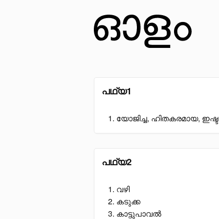
പഥ്യ1
യോജിച്ച, ഹിതകരമായ, ഇഷ്ട
പഥ്യ2
വഴി
കടുക്ക
കാട്ടുപാവൽ