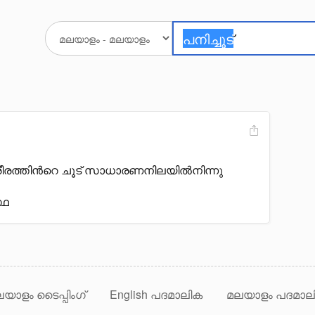
രീരത്തിൻറെ ചൂട് സാധാരണനിലയിൽനിന്നു
്ഥ
യാളം ടൈപ്പിംഗ്
English പദമാലിക
മലയാളം പദമാല