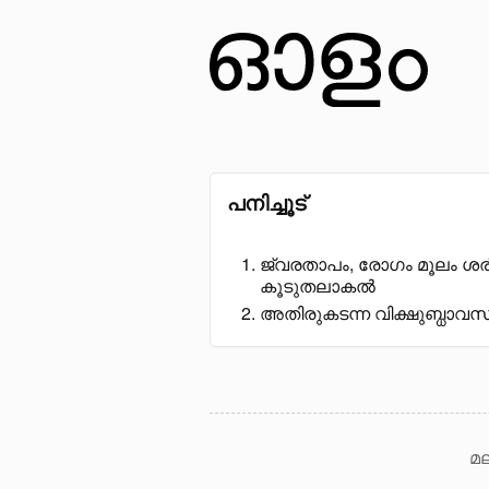
പനിച്ചൂട്
ജ്വരതാപം, രോഗം മൂലം ശ
കൂടുതലാകൽ
അതിരുകടന്ന വിക്ഷുബ്ധാവസ
മല