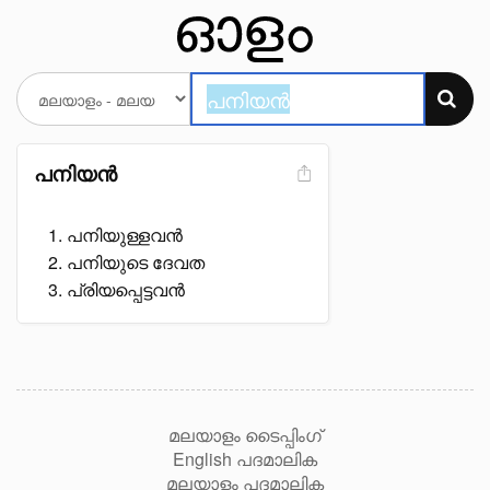
പനിയൻ
പനിയുള്ളവൻ
പനിയുടെ ദേവത
പ്രിയപ്പെട്ടവൻ
മലയാളം ടൈപ്പിംഗ്
English പദമാലിക
മലയാളം പദമാലിക