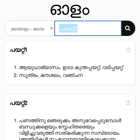
പയറ്റ്1
ആയുധാഭ്യാസം. ഉദാഃ കുന്തപ്പയറ്റ്, വടിപ്പയറ്റ്
സൂത്രം, കൗശലം, വഞ്ചന
പയറ്റ്2
പണത്തിനു ഞെരുക്കം അനുഭവപ്പെടുമ്പോൾ
ബന്ധുക്കളെയും സ്നേഹിതരെയും
വിളിച്ചുവരുത്തി സത്കരിക്കുന്ന സമ്പ്രദായം
(അതിഥികൾ സംഭാവനയായികൊടുക്കുന്ന