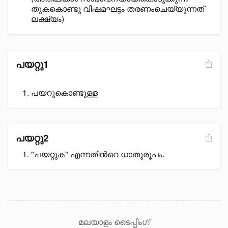
തുകകൊണ്ടു വിഷമഘട്ടം തരണംചെയ്യുന്നത്
ലക്ഷ്യം)
പയറ്റു1
പയറുകൊണ്ടുള്ള
പയറ്റു2
"പയറ്റുക" എന്നതിൻറെ ധാതുരൂപം.
മലയാളം ടൈപ്പിംഗ്