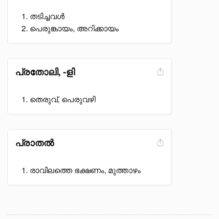
തടിച്ചവൾ
പെരുങ്കായം, അറിക്കായം
പ്രതോലി, -ളി
തെരുവ്, പെരുവഴി
പ്രാതൽ
രാവിലത്തെ ഭക്ഷണം, മുത്താഴം