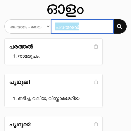
പരത്തൽ
നാമരൂപം.
പൃഥുല1
തടിച്ച, വലിയ, വിസ്താരമേറിയ
പൃഥുല2