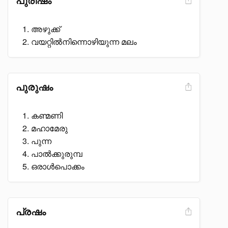
പുരീഷം
അഴുക്ക്
വയറ്റിൽനിന്നൊഴിയുന്ന മലം
പുരുഷം
കണ്മണി
മഹാമേരു
പുന്ന
പാൽക്കുരുമ്പ
ഒരാൾപൊക്കം
പ്രഷം