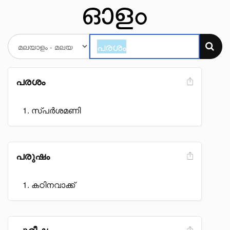
പരശം
സ്പർശമണി
പരുഷം
കഠിനവാക്ക്