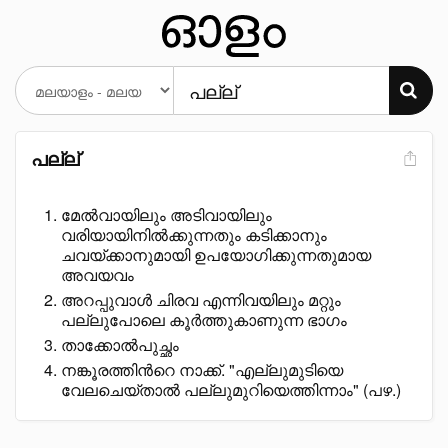
പല്ല്
മേൽവായിലും അടിവായിലും
വരിയായിനിൽക്കുന്നതും കടിക്കാനും
ചവയ്ക്കാനുമായി ഉപയോഗിക്കുന്നതുമായ
അവയവം
അറപ്പുവാൾ ചിരവ എന്നിവയിലും മറ്റും
പല്ലുപോലെ കൂർത്തുകാണുന്ന ഭാഗം
താക്കോൽപുച്ഛം
നങ്കൂരത്തിൻറെ നാക്ക്. "എല്ലുമുടിയെ
വേലചെയ്താൽ പല്ലുമുറിയെത്തിന്നാം" (പഴ.)