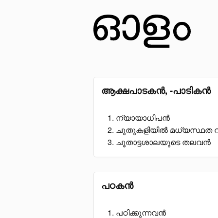
ആക്ഷപാടകൻ, -പാടികൻ
ന്യായാധിപൻ
ചൂതുകളിയിൽ മധ്യസ്ഥത വ
ചൂതാട്ടശാലയുടെ തലവൻ
പഠകൻ
പഠിക്കുന്നവൻ