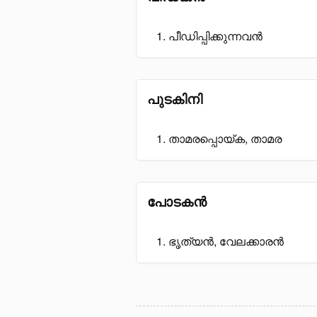
പീഡിപ്പിക്കുന്നവൻ
പുടകിനി
താമരപ്പൊയ്ക, താമര
പോടകൻ
ഭൃത്യൻ, വേലക്കാരൻ