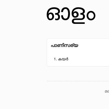
പാണിസര്യ
കയർ
മല