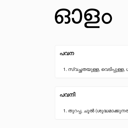
പവന
സ്വച്ഛതയുള്ള, വെടിപ്പുള്ള,
പവനി
തുറപ്പ, ചൂൽ (ശുദ്ധമാക്കുനത