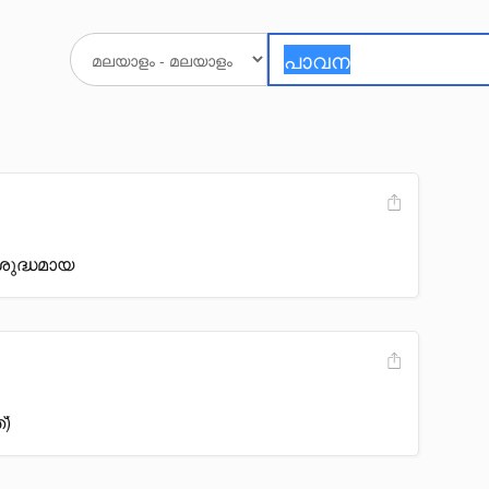
 ശുദ്ധമായ
്)