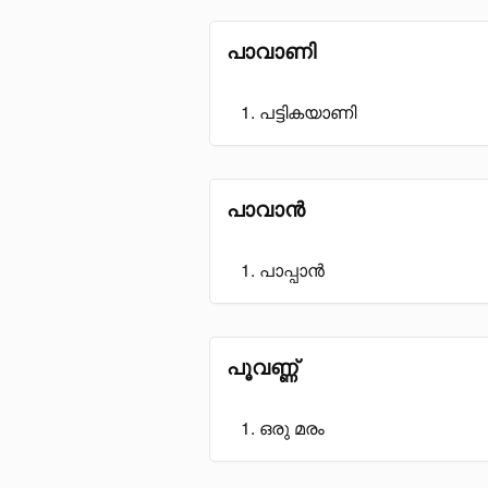
പാവാണി
പട്ടികയാണി
പാവാൻ
പാപ്പാൻ
പൂവണ്ണ്
ഒരു മരം