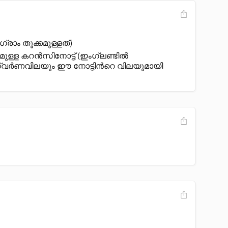
രാം തൂക്കമുള്ളത്)
ള്ള കറൻസിനോട്ട് (ഇംഗ്ലണ്ടിൽ
 സ്വർണവിലയും ഈ നോട്ടിൻറെ വിലയുമായി