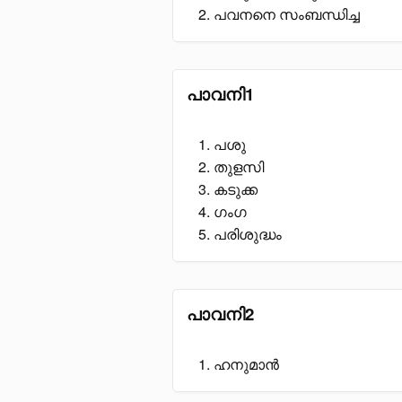
പവനനെ സംബന്ധിച്ച
പാവനി1
പശു
തുളസി
കടുക്ക
ഗംഗ
പരിശുദ്ധം
പാവനി2
ഹനുമാൻ