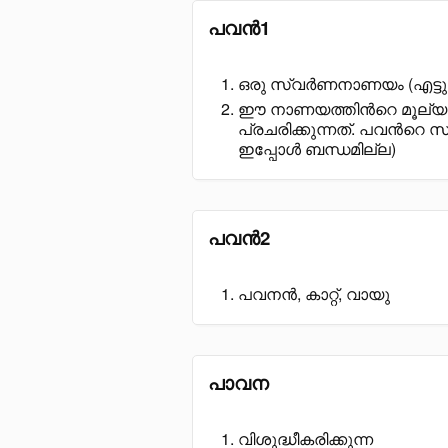
പവൻ1
ഒരു സ്വർണനാണയം (എട്ടുഗ്
ഈ നാണയത്തിൻറെ മൂല്യമു
പ്രചരിക്കുന്നത്. പവൻറെ
ഇപ്പോൾ ബന്ധമില്ല)
പവൻ2
പവനൻ, കാറ്റ്, വായു
പാവന
വിശുദ്ധീകരിക്കുന്ന