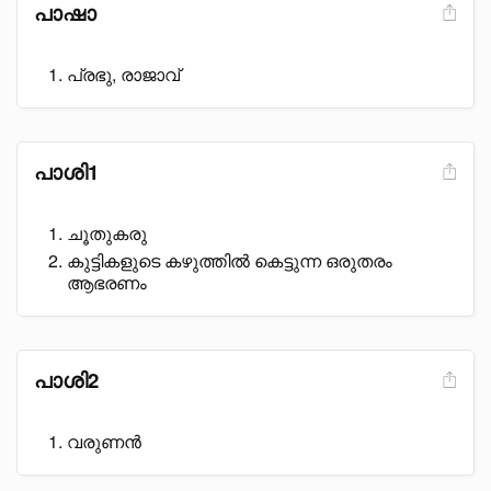
പാഷാ
പ്രഭു, രാജാവ്
പാശി1
ചൂതുകരു
കുട്ടികളുടെ കഴുത്തിൽ കെട്ടുന്ന ഒരുതരം
ആഭരണം
പാശി2
വരുണൻ