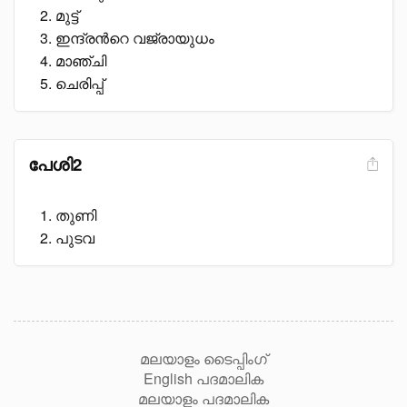
മുട്ട്
ഇന്ദ്രൻറെ വജ്രായുധം
മാഞ്ചി
ചെരിപ്പ്
പേശി2
തുണി
പുടവ
മലയാളം ടൈപ്പിംഗ്
English പദമാലിക
മലയാളം പദമാലിക