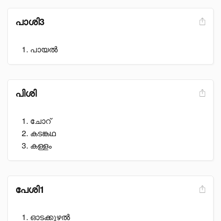
പാശി3
പായൽ
പിശി
ചോറ്
കടങ്കഥ
കള്ളം
പേശി1
ഓടക്കുഴൽ