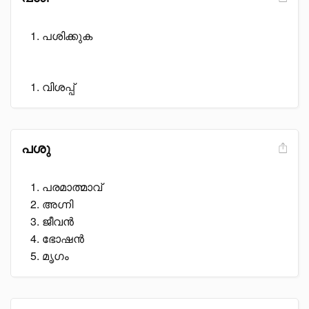
പശിക്കുക
വിശപ്പ്
പശു
പരമാത്മാവ്
അഗ്നി
ജീവൻ
ഭോഷൻ
മൃഗം