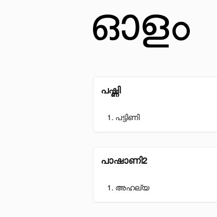
പഷ്ണി
പട്ടിണി
പാഷാണി2
അഹല്യ