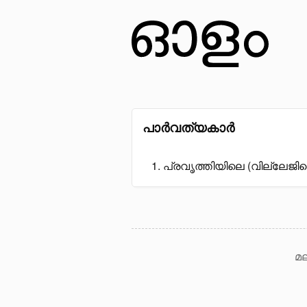
പാർവത്യകാർ
പ്രവൃത്തിയിലെ (വില്ലേജ
മല