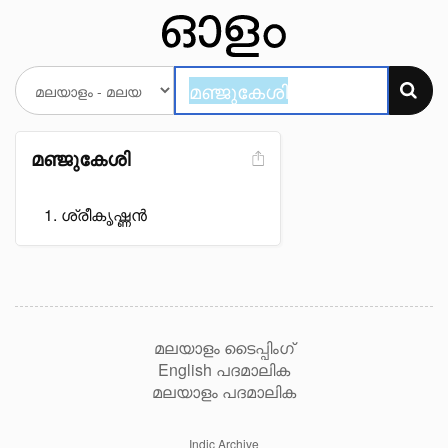
മഞ്ജുകേശി
ശ്രീകൃഷ്ണൻ
മലയാളം ടൈപ്പിംഗ്
English പദമാലിക
മലയാളം പദമാലിക
Indic Archive