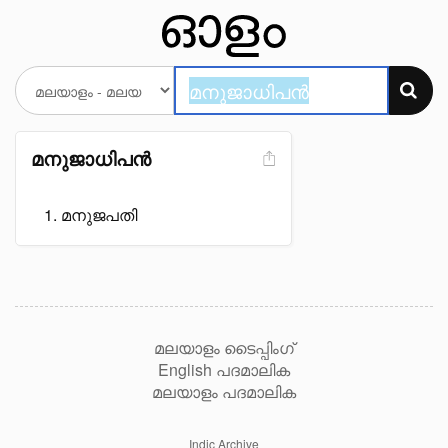
മനുജാധിപൻ
മനുജപതി
മലയാളം ടൈപ്പിംഗ്
English പദമാലിക
മലയാളം പദമാലിക
Indic Archive