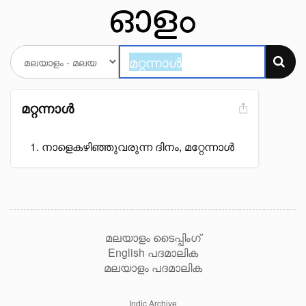
മറ്റന്നാൾ
നാളെകഴിഞ്ഞുവരുന്ന ദിനം, മറ്റേന്നാൾ
മലയാളം ടൈപ്പിംഗ്
English പദമാലിക
മലയാളം പദമാലിക
Indic Archive