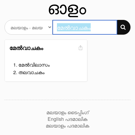
മേൽവാചകം
മേൽവിലാസം
തലവാചകം
മലയാളം ടൈപ്പിംഗ്
English പദമാലിക
മലയാളം പദമാലിക