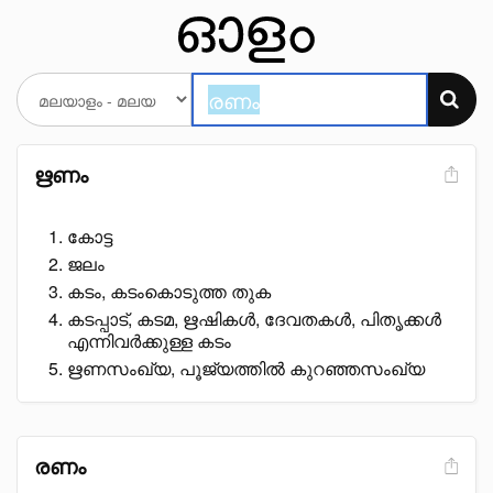
ഋണം
കോട്ട
ജലം
കടം, കടംകൊടുത്ത തുക
കടപ്പാട്, കടമ, ഋഷികൾ, ദേവതകൾ, പിതൃക്കൾ
എന്നിവർക്കുള്ള കടം
ഋണസംഖ്യ, പൂജ്യത്തിൽ കുറഞ്ഞസംഖ്യ
രണം