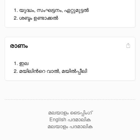
യുദ്ധം, സംഘട്ടനം, ഏറ്റുമുട്ടൽ
ശബ്ദം ഉണ്ടാക്കൽ
രാണം
ഇല
മയിലിൻറെ വാൽ, മയിൽപ്പീലി
മലയാളം ടൈപ്പിംഗ്
English പദമാലിക
മലയാളം പദമാലിക