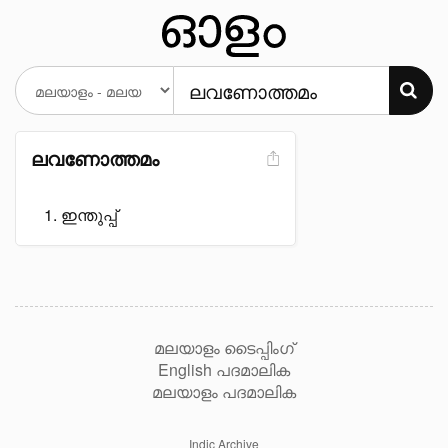
ലവണോത്തമം
ഇന്തുപ്പ്
മലയാളം ടൈപ്പിംഗ്
English പദമാലിക
മലയാളം പദമാലിക
Indic Archive