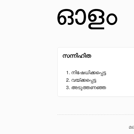
സന്നിഹിത
നിഷേധിക്കപ്പെട്ട
വയ്ക്കപ്പെട്ട
അടുത്തണഞ്ഞ
മല