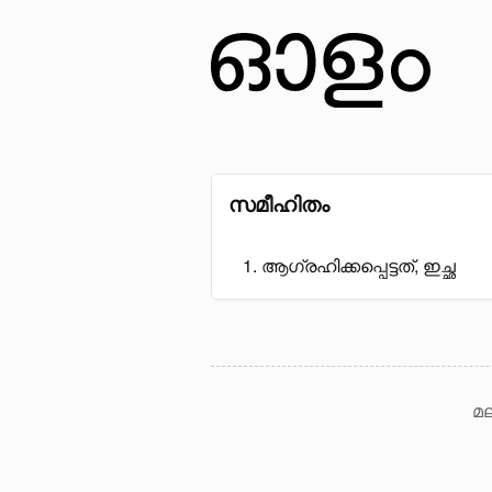
സമീഹിതം
ആഗ്രഹിക്കപ്പെട്ടത്, ഇച്ഛ
മല