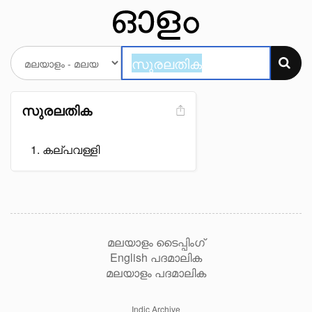
സുരലതിക
കല്പവള്ളി
മലയാളം ടൈപ്പിംഗ്
English പദമാലിക
മലയാളം പദമാലിക
Indic Archive