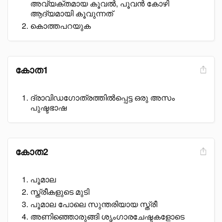
അവ്യക്തമായ കൂവൽ, പൂവൻ കോഴി
ആദ്യമായി കൂവുന്നത്
കൊത്തപറയുക
കോത1
ദ്രാവിഡഗോത്രത്തിൽപ്പെട്ട ഒരു അസം
പുഷ്ടഭാഷ
കോത2
പൂമാല
സ്ത്രീകളുടെ മുടി
പൂമാല പോലെ സുന്തരിയായ സ്ത്രീ
അണിഞ്ഞൊരുങ്ങി ശൃംഗാരചേഷ്ടകളോടെ