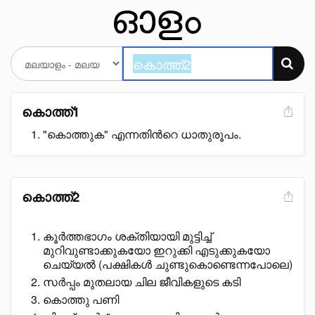
കൊത്ത്1
"കൊത്തുക" എന്നതിൻറെ ധാതുരൂപം.
കൊത്ത്2
കൂർത്തഭാഗം ശക്തിയായി മുട്ടിച്ച്
മുറിവുണ്ടാക്കുകയോ ഇറുക്കി എടുക്കുകയോ
ചെയ്യൽ (പക്ഷികൾ ചുണ്ടുകൊണ്ടെന്നപോലെ)
സർപ്പം മുതലായ ചില ജീവികളുടെ കടി
കൊത്തു പണി