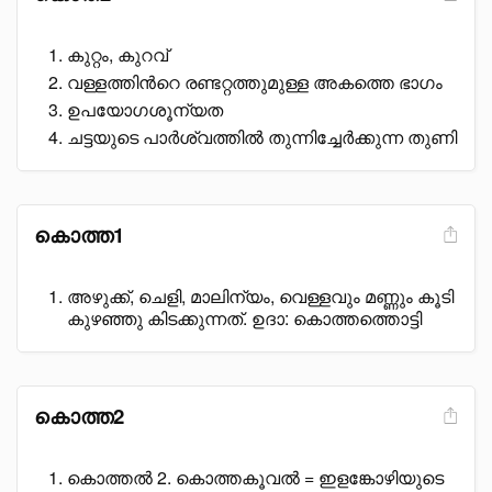
കുറ്റം, കുറവ്
വള്ളത്തിൻറെ രണ്ടറ്റത്തുമുള്ള അകത്തെ ഭാഗം
ഉപയോഗശൂന്യത
ചട്ടയുടെ പാർശ്വത്തിൽ തുന്നിച്ചേർക്കുന്ന തുണി
കൊത്ത1
അഴുക്ക്, ചെളി, മാലിന്യം, വെള്ളവും മണ്ണും കൂടി
കുഴഞ്ഞു കിടക്കുന്നത്. ഉദാ: കൊത്തത്തൊട്ടി
കൊത്ത2
കൊത്തൽ 2. കൊത്തകൂവൽ = ഇളങ്കോഴിയുടെ