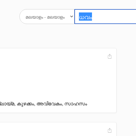
്ലായ്മ, കുഴക്കം, അവിവേകം, സാഹസം