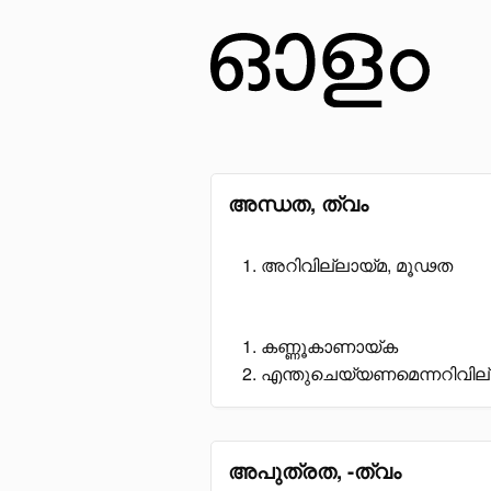
അന്ധത, ത്വം
അറിവില്ലായ്മ, മൂഢത
കണ്ണൂകാണായ്ക
എന്തുചെയ്യണമെന്നറിവില
അപുത്രത, -ത്വം