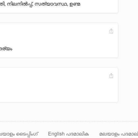
തി, നിലനിൽപ്പ്, സത്യാവസ്ഥ, ഉണ്മ
ദര്യം
യാളം ടൈപ്പിംഗ്
English പദമാലിക
മലയാളം പദമാല