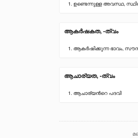
ഉണ്ടെന്നുള്ള അവസ്ഥ, സ്ഥി
ആകർഷകത, -ത്വം
ആകർഷിക്കുന്ന ഭാവം, സൗന്
ആചാര്യത, -ത്വം
ആചാര്യൻറെ പദവി
മല