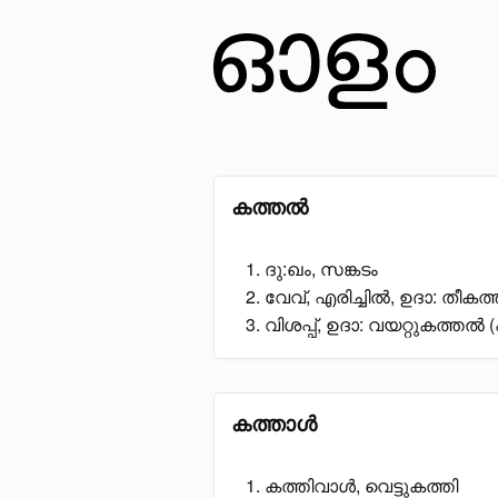
കത്തൽ
ദു:ഖം, സങ്കടം
വേവ്, എരിച്ചിൽ, ഉദാ: തീക
വിശപ്പ്, ഉദാ: വയറ്റുകത്തൽ 
കത്താൾ
കത്തിവാൾ, വെട്ടുകത്തി