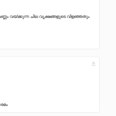
വണ്ണം വയ്ക്കുന്ന ചില വൃക്ഷങ്ങളുടെ വിളഞ്ഞതും
രേമം