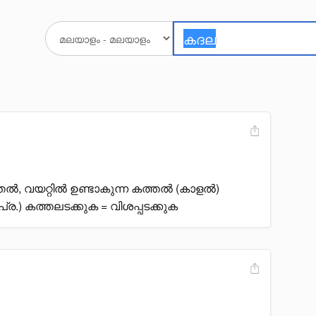
ത്തൽ, വയറ്റിൽ ഉണ്ടാകുന്ന കത്തൽ (കാളൽ)
(പ്ര.) കത്തലടക്കുക = വിശപ്പടക്കുക