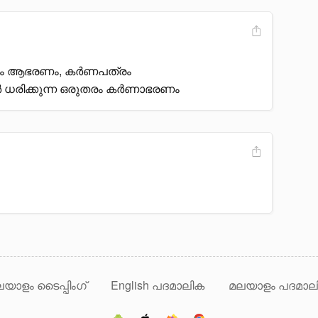
രം ആഭരണം, കർണപത്രം
ർ ധരിക്കുന്ന ഒരുതരം കർണാഭരണം
യാളം ടൈപ്പിംഗ്
English പദമാലിക
മലയാളം പദമാല