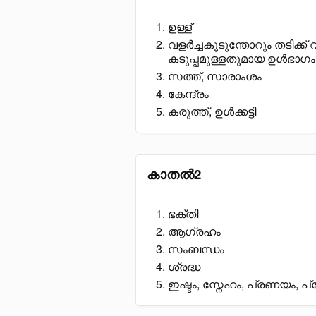
ഉള്ള്
വളർച്ചകൂടുന്തോറും തടിക്ക് 
കടുപ്പമുള്ളതുമായ ഉൾഭാഗം
സത്ത്, സാരാംശം
കേന്ദ്രം
കരുത്ത്, ഉൾക്കട്ടി
കാതൽ2
ഭക്തി
ആഗ്രഹം
സംബന്ധം
ശ്രദ്ധ
ഇഷ്ടം, സ്നേഹം, പ്രണയം, പ്