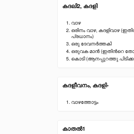
കദലി2, കദളി
വാഴ
ഒരിനം വാഴ, കദളിവാഴ (ഇത
പ്രധാനം)
ഒരു ദേവനർത്തകി
ഒരുവക മാൻ (ഇതിൻറെ തോൽ ഇ
കൊടി (ആനപ്പുറത്തു പിടിക്കു
കദളീവനം, കദളി-
വാഴത്തോട്ടം
കാതൽ1