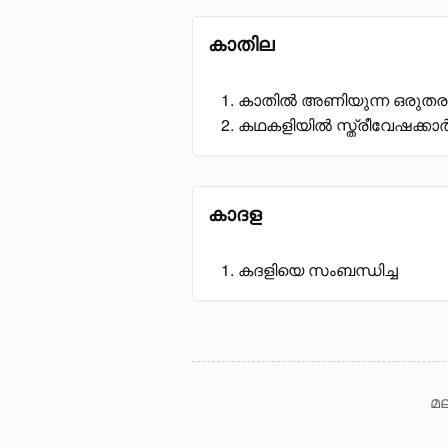
കാതില
കാതിൽ അണിയുന്ന ഒരുത
കഥകളിയിൽ സ്ത്രീവേഷക്കാ
കാദള
കദളിയെ സംബന്ധിച്ച
മല