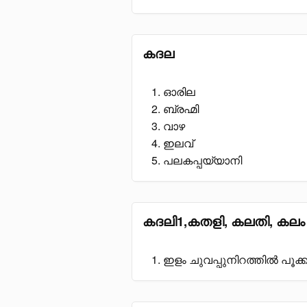
കദല
ഓരില
ബ്രഹ്മി
വാഴ
ഇലവ്
പലകപ്പയ്യാനി
കദലി1,കതളി, കലതി, കലം 
ഇളം ചുവപ്പുനിറത്തിൽ പൂക്ക