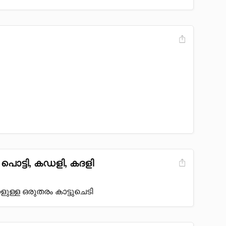
പൊട്ടി, കഡളി, കദളി
ളുള്ള ഒരുതരം കാട്ടുചെടി